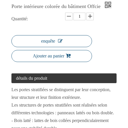
Porte intérieure colorée du bâtiment Offcie
Quantité:
Porte en mélamine design à 1 panneau
Porte creuse en mélamine marbrée
enquête
Ajouter au panier
détails du produit
Les portes stratifiées se distinguent par leur conception,
leur structure et leur finition extérieure.
Les structures de portes stratifiées sont réalisées selon
différentes technologies : panneaux lattés ou bois double.
Porte en mélamine blanche à 2 panneaux avec ligne noire
Porte intérieure Double couleur blanc crème en rouge-brun
- Bois latté : lattes de bois collées perpendiculairement