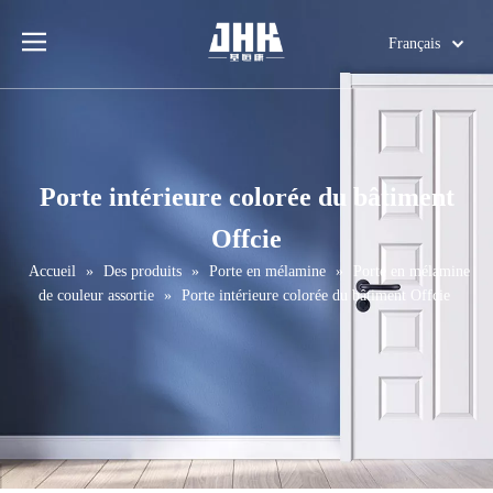
Français
English
简体中文
العربية
Pусский
Porte intérieure colorée du bâtiment
Español
Offcie
Português
Deutsch
Accueil
»
Des produits
»
Porte en mélamine
»
Porte en mélamine
de couleur assortie
»
Porte intérieure colorée du bâtiment Offcie
Italiano
日本語
اردو