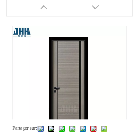
Porte en mélamine en bois MDF Home House
Porte intérieure colorée en mélamine économique
Partager sur: