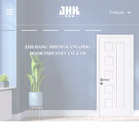
Français
English
简体中文
العربية
Pусский
Español
Português
Deutsch
Italiano
日本語
اردو